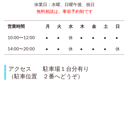
休業日：水曜、日曜午後、祝日
無料相談は、事前予約制です
営業時間
月
火
水
木
金
土
日
10:00〜12:00
●
●
休
●
●
●
●
14:00〜20:00
●
●
休
●
●
●
休
アクセス 駐車場１台分有り
（駐車位置 ２番へどうぞ）