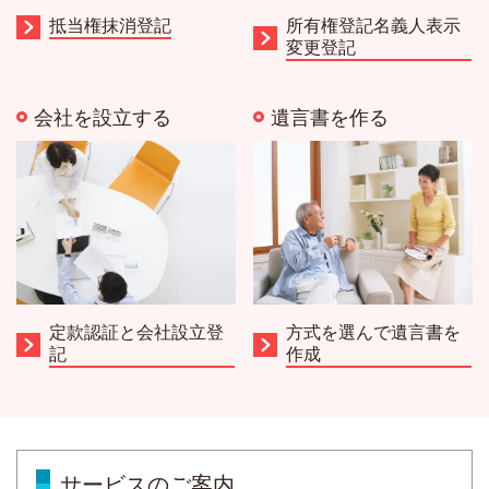
抵当権抹消登記
所有権登記名義人表示
変更登記
会社を設立する
遺言書を作る
定款認証と会社設立登
方式を選んで遺言書を
記
作成
サービスのご案内