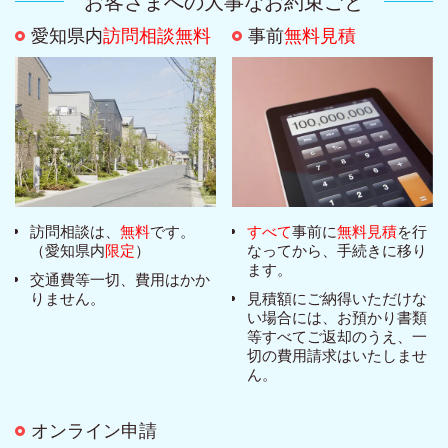
お客さまへの大事なお約束ごと
愛知県内
訪問相談無料
事前
無料見積
訪問相談は、
無料
です。
すべて
事前に
無料見積
を行
（愛知県内
限定
）
なってから、手続きに移り
ます。
交通費等一切、費用はかか
りません。
見積額にご納得いただけな
い場合には、お預かり書類
等すべてご返却のうえ、一
切の費用請求はいたしませ
ん。
オンライン申請