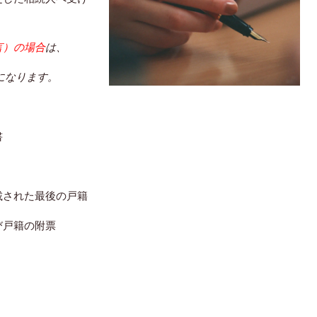
言）の場合
は、
になります。
書
載された最後の戸籍
び戸籍の附票