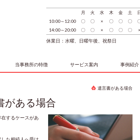
月
火
水
木
金
土
10:00～12:00
〇
〇
×
〇
〇
〇
14:00～20:00
〇
〇
×
〇
〇
〇
休業日：水曜、日曜午後、祝祭日
当事務所の特徴
サービス案内
事例紹介
遺言書がある場合
書がある場合
存在するケースがあ
定した相続人へ受け