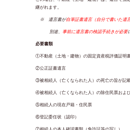
継がれます。
※ 遺言書が
自筆証書遺言（自分で書いた遺
別途、
事前に遺言書の検認手続きが必要
必要書類
①不動産（土地・建物）の固定資産税評価証明
②公正証書遺言
③被相続人（亡くなられた人）の死亡の旨が記
④被相続人（亡くなられた人）の除住民票およ
⑤相続人の現在戸籍・住民票
⑥登記委任状（認印）
⑦相続人の本人確認書類（免許証等の写し）