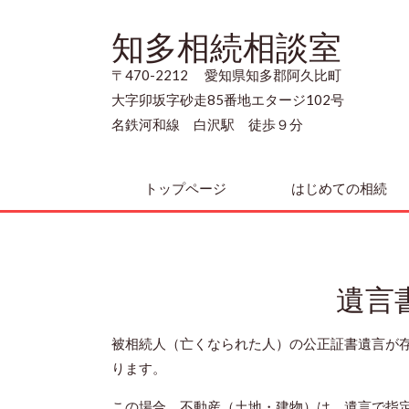
知多相続相談室
〒470-2212 愛知県知多郡阿久比町
大字卯坂字砂走85番地エタージ102号
名鉄河和線 白沢駅 徒歩９分
トップページ
はじめての相続
遺言
被相続人（亡くなられた人）の公正証書遺言が
ります。
この場合、不動産（土地・建物）は、遺言で指