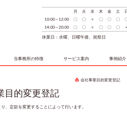
月
火
水
木
金
土
10:00～12:00
〇
〇
×
〇
〇
〇
14:00～20:00
〇
〇
×
〇
〇
〇
休業日：水曜、日曜午後、祝祭日
当事務所の特徴
サービス案内
事例紹介
会社事業目的変更登記
業目的変更登記
より、定款を変更することによって行います。