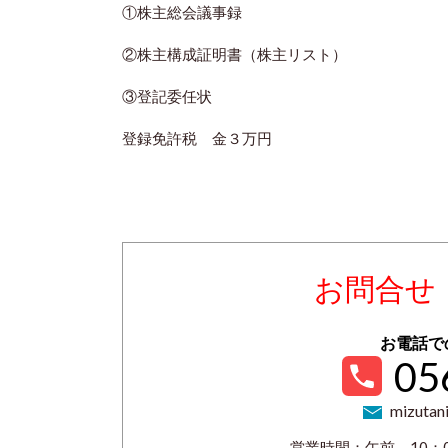
①株主総会議事録
②株主構成証明書（株主リスト）
③登記委任状
登録免許税 金３万円
お問合せ
お電話で
05
mizutani
営業時間：午前 10：0