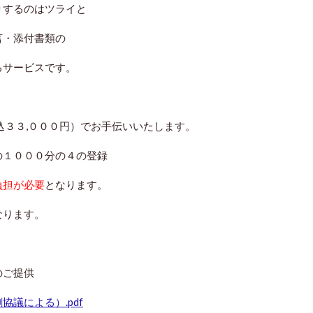
するのはツライと
言・添付書類の
るサービスです。
込３３,０００円）でお手伝いいたします。
１０００分の４の登録
負担が必要
となります。
なります。
のご提供
議による）.pdf