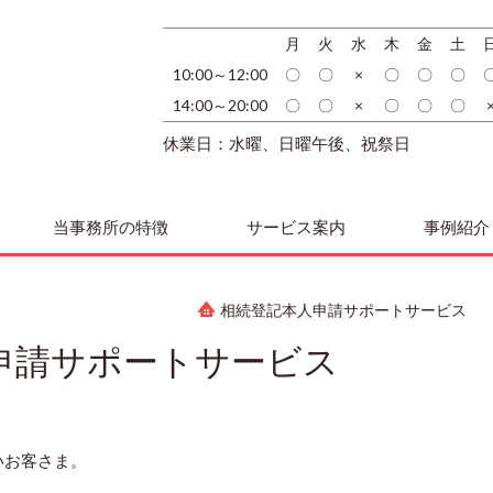
月
火
水
木
金
土
10:00～12:00
〇
〇
×
〇
〇
〇
14:00～20:00
〇
〇
×
〇
〇
〇
休業日：水曜、日曜午後、祝祭日
当事務所の特徴
サービス案内
事例紹介
相続登記本人申請サポートサービス
申請サポートサービス
いお客さま。