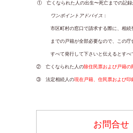
① 亡くなられた人の出生〜死亡までの記録
ワンポイントアドバイス
：
市区町村の窓口で請求する際に、相続
までの
戸
籍が全部必要
なので、この庁
すべて
発行して下さい
と伝え
るとすべ
② 亡くなられた人の
除住民票および戸籍の
③ 法定相続人の
現在戸籍、住民票および印
お問合せ