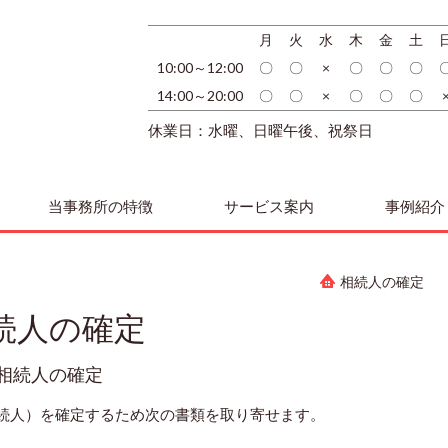
月
火
水
木
金
土
10:00～12:00
〇
〇
×
〇
〇
〇
14:00～20:00
〇
〇
×
〇
〇
〇
休業日：水曜、日曜午後、祝祭日
当事務所の特徴
サービス案内
事例紹介
相続人の確定
続人の確定
相続人の確定
続人）を確定するため次の書類を取り寄せます。