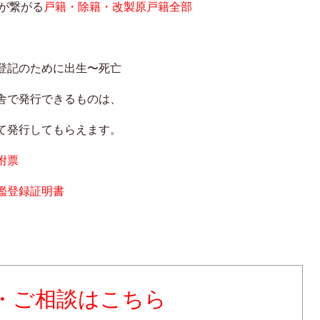
が繋がる
戸籍・除籍・
改製原戸籍全部
登記
のため
に出生〜死亡
舎で発行できるものは、
て発行しても
らえます。
附票
鑑登録証明書
・ご相談はこちら