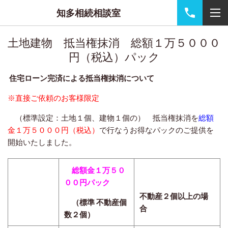
知多相続相談室
土地建物 抵当権抹消 総額１万５０００
円（税込）パック
住宅ローン完済による抵当権抹消について
※直接ご依頼のお客様限定
（標準設定：土地１個、建物１個の） 抵当権抹消を
総額
金１万５０００円（税込）
で行なうお得なパックのご提供を
開始いたしました。
総額金１万５０
００円パック
不動産２個以上の場
（標準 不動産個
合
数２個）